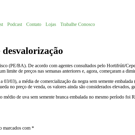
st
Podcast
Contato
Lojas
Trabalhe Conosco
 desvalorização
sco (PE/BA). De acordo com agentes consultados pelo Hortifrúti/Cepea,
um limite de preços nas semanas anteriores e, agora, começaram a dim
a 03/03), a média de comercialização da negra sem semente embalada (
da no preço de venda, os valores ainda são considerados elevados, ge
o médio de uva sem semente branca embalada no mesmo período foi R$
ão marcados com
*