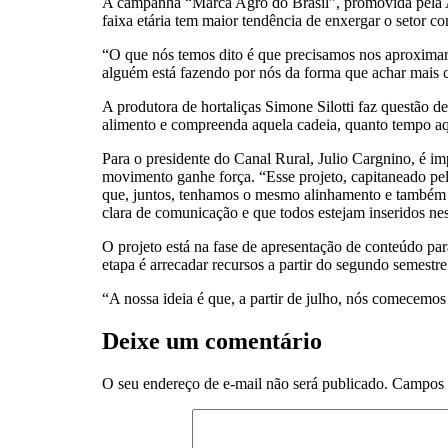
A campanha “Marca Agro do Brasil”, promovida pela A
faixa etária tem maior tendência de enxergar o setor c
“O que nós temos dito é que precisamos nos aproximar, 
alguém está fazendo por nós da forma que achar mais 
A produtora de hortaliças Simone Silotti faz questão d
alimento e compreenda aquela cadeia, quanto tempo aqu
Para o presidente do Canal Rural, Julio Cargnino, é i
movimento ganhe força. “Esse projeto, capitaneado pel
que, juntos, tenhamos o mesmo alinhamento e também d
clara de comunicação e que todos estejam inseridos nes
O projeto está na fase de apresentação de conteúdo p
etapa é arrecadar recursos a partir do segundo semestre
“A nossa ideia é que, a partir de julho, nós comecemos
Deixe um comentário
O seu endereço de e-mail não será publicado.
Campos 