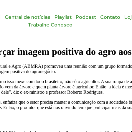
l
Central de notícias
Playlist
Podcast
Contato
Lo
Trabalhe Conosco
rçar imagem positiva do agro aos
Rural e Agro (ABMRA) promoveu uma reunião com um grupo formado por
magem positiva do agronegócio.
mo isso mexe com todo brasileiro, não só o agricultor. A sua roupa de 
o vem da árvore e quem planta árvore é agricultor. Então, a ideia é most
dele”, diz o ex-ministro e professor Roberto Rodrigues.
, enfatiza que o setor precisa manter a comunicação com a sociedade bra
e. Então, o produtor que está nos ouvindo tem que participar mais da 