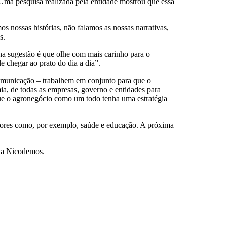
ma pesquisa realizada pela entidade mostrou que essa
s nossas histórias, não falamos as nossas narrativas,
s.
nha sugestão é que olhe com mais carinho para o
 chegar ao prato do dia a dia”.
 comunicação – trabalhem em conjunto para que o
ia, de todas as empresas, governo e entidades para
ue o agronegócio como um todo tenha uma estratégia
etores como, por exemplo, saúde e educação. A próxima
nta Nicodemos.