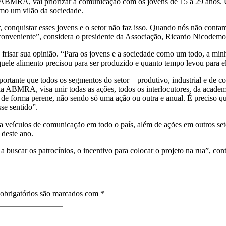
BMRA, vai priorizar a comunicação com os jovens de 15 a 29 anos. U
omo um vilão da sociedade.
conquistar esses jovens e o setor não faz isso. Quando nós não contamo
conveniente”, considera o presidente da Associação, Ricardo Nicodemo
e frisar sua opinião. “Para os jovens e a sociedade como um todo, a mi
ele alimento precisou para ser produzido e quanto tempo levou para ele
mportante que todos os segmentos do setor – produtivo, industrial e de
a ABMRA, visa unir todas as ações, todos os interlocutores, da academ
e forma perene, não sendo só uma ação ou outra e anual. É preciso q
se sentido”.
ara veículos de comunicação em todo o país, além de ações em outros s
 deste ano.
 a buscar os patrocínios, o incentivo para colocar o projeto na rua”, co
obrigatórios são marcados com
*