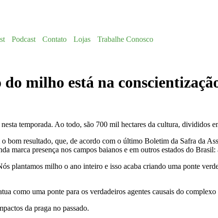
st
Podcast
Contato
Lojas
Trabalhe Conosco
do milho está na conscientizaçã
nesta temporada. Ao todo, são 700 mil hectares da cultura, divididos em 
o bom resultado, que, de acordo com o último Boletim da Safra da Asso
inda marca presença nos campos baianos e em outros estados do Brasil: 
Nós plantamos milho o ano inteiro e isso acaba criando uma ponte verd
 atua como uma ponte para os verdadeiros agentes causais do complexo
impactos da praga no passado.