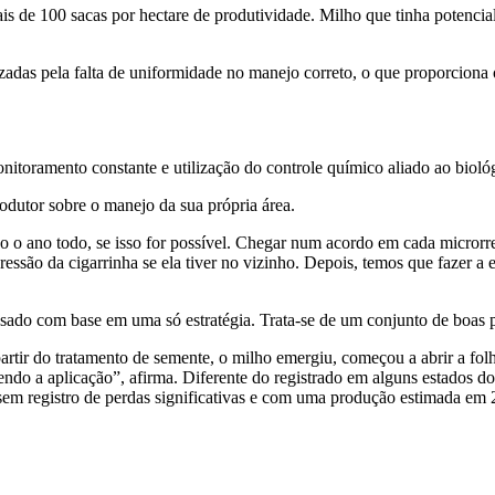
 de 100 sacas por hectare de produtividade. Milho que tinha potencial
izadas pela falta de uniformidade no manejo correto, o que proporciona
itoramento constante e utilização do controle químico aliado ao biológ
odutor sobre o manejo da sua própria área.
ho o ano todo, se isso for possível. Chegar num acordo em cada micror
essão da cigarrinha se ela tiver no vizinho. Depois, temos que fazer a 
nsado com base em uma só estratégia. Trata-se de um conjunto de boas 
rtir do tratamento de semente, o milho emergiu, começou a abrir a folha
endo a aplicação”, afirma. Diferente do registrado em alguns estados 
em registro de perdas significativas e com uma produção estimada em 2