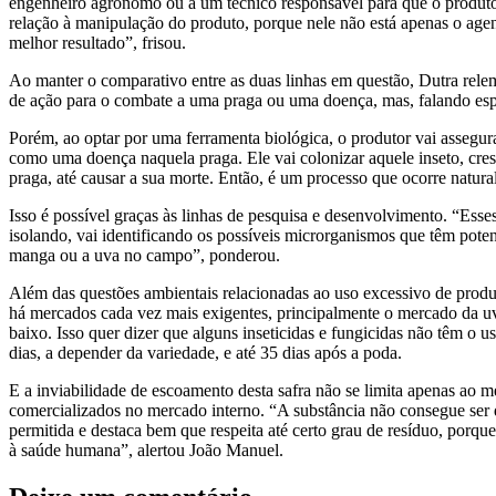
engenheiro agrônomo ou a um técnico responsável para que o produto 
relação à manipulação do produto, porque nele não está apenas o agent
melhor resultado”, frisou.
Ao manter o comparativo entre as duas linhas em questão, Dutra rel
de ação para o combate a uma praga ou uma doença, mas, falando espe
Porém, ao optar por uma ferramenta biológica, o produtor vai asseg
como uma doença naquela praga. Ele vai colonizar aquele inseto, cresc
praga, até causar a sua morte. Então, é um processo que ocorre natura
Isso é possível graças às linhas de pesquisa e desenvolvimento. “Esse
isolando, vai identificando os possíveis microrganismos que têm pote
manga ou a uva no campo”, ponderou.
Além das questões ambientais relacionadas ao uso excessivo de produ
há mercados cada vez mais exigentes, principalmente o mercado da uv
baixo. Isso quer dizer que alguns inseticidas e fungicidas não têm o u
dias, a depender da variedade, e até 35 dias após a poda.
E a inviabilidade de escoamento desta safra não se limita apenas ao m
comercializados no mercado interno. “A substância não consegue ser 
permitida e destaca bem que respeita até certo grau de resíduo, porq
à saúde humana”, alertou João Manuel.