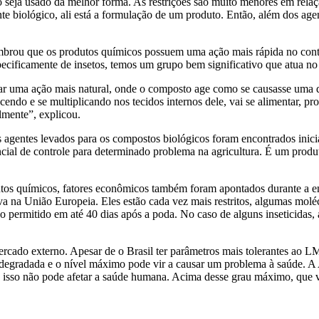
seja usado da melhor forma. As restrições são muito menores em relaç
e biológico, ali está a formulação de um produto. Então, além dos agen
embrou que os produtos químicos possuem uma ação mais rápida no cont
cificamente de insetos, temos um grupo bem significativo que atua no 
urar uma ação mais natural, onde o composto age como se causasse uma 
endo e se multiplicando nos tecidos internos dele, vai se alimentar, pr
lmente”, explicou.
s agentes levados para os compostos biológicos foram encontrados inici
ncial de controle para determinado problema na agricultura. É um produt
tos químicos, fatores econômicos também foram apontados durante a en
a na União Europeia. Eles estão cada vez mais restritos, algumas mol
so permitido em até 40 dias após a poda. No caso de alguns inseticidas, 
ercado externo. Apesar de o Brasil ter parâmetros mais tolerantes ao L
degradada e o nível máximo pode vir a causar um problema à saúde. A A
ue isso não pode afetar a saúde humana. Acima desse grau máximo, que v