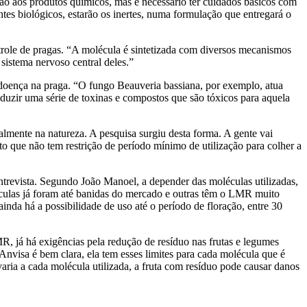
ão aos produtos químicos, mas é necessário ter cuidados básicos com
tes biológicos, estarão os inertes, numa formulação que entregará o
role de pragas. “A molécula é sintetizada com diversos mecanismos
sistema nervoso central deles.”
doença na praga. “O fungo Beauveria bassiana, por exemplo, atua
oduzir uma série de toxinas e compostos que são tóxicos para aquela
almente na natureza. A pesquisa surgiu desta forma. A gente vai
o que não tem restrição de período mínimo de utilização para colher a
trevista. Segundo João Manoel, a depender das moléculas utilizadas,
éculas já foram até banidas do mercado e outras têm o LMR muito
ainda há a possibilidade de uso até o período de floração, entre 30
MR, já há exigências pela redução de resíduo nas frutas e legumes
nvisa é bem clara, ela tem esses limites para cada molécula que é
aria a cada molécula utilizada, a fruta com resíduo pode causar danos