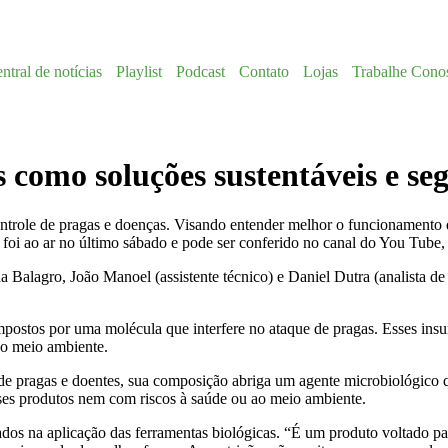
ntral de notícias
Playlist
Podcast
Contato
Lojas
Trabalhe Cono
s como soluções sustentáveis e s
ntrole de pragas e doenças. Visando entender melhor o funcionamento 
o foi ao ar no último sábado e pode ser conferido no canal do You Tube
 da Balagro, João Manoel (assistente técnico) e Daniel Dutra (analista
postos por uma molécula que interfere no ataque de pragas. Esses ins
no meio ambiente.
 de pragas e doentes, sua composição abriga um agente microbiológico q
ses produtos nem com riscos à saúde ou ao meio ambiente.
ados na aplicação das ferramentas biológicas. “É um produto voltado par